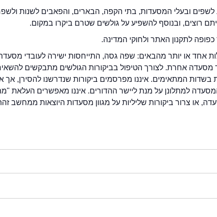
לשפים ובעלי המסעדות, בתי הקפה, הבארים, והפאבים לשנות ולשפ
ייתם רוצים, ובנוסף להשפיע על גולשים שטרם ביקרו במקום.
כפופה לתקנון האתר ולחוקי המדינה.
לות אחד או יותר מהבאים: שפה גסה, התייחסות ישירה לעובדי מסעדה
ור מסעדה אחרת. לצורך הטיפול בביקורות הגולשים מתבקשים להשאיר
בשדות המתאימים. איננו מפרסמים ביקורות שנדרשנו להסירן, אך אנ
סעדה למתלונן על מנת ליישר ההדורים. איננו מאפשרים העלאת "מ
דה, או צרור ביקורות שליליות על מגוון מסעדות היוצאות ממחשב זהה