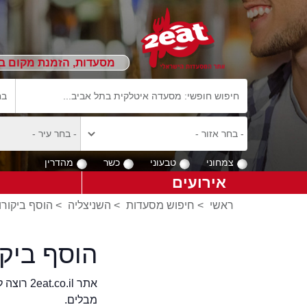
מסעדות, הזמנת מקום ב
צמחוני
טבעוני
כשר
מהדרין
אירועים
ראשי
>
חיפוש מסעדות
>
השניצליה
>
הוסף ביקורו
הוסף ביק
אתר .il
מבלים.