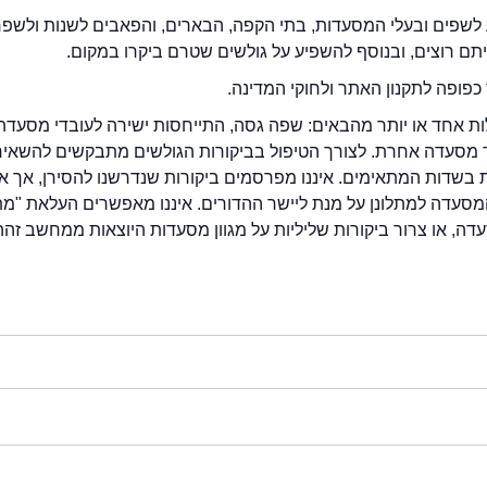
לשפים ובעלי המסעדות, בתי הקפה, הבארים, והפאבים לשנות ולשפ
ייתם רוצים, ובנוסף להשפיע על גולשים שטרם ביקרו במקום.
כפופה לתקנון האתר ולחוקי המדינה.
לות אחד או יותר מהבאים: שפה גסה, התייחסות ישירה לעובדי מסעדה
ור מסעדה אחרת. לצורך הטיפול בביקורות הגולשים מתבקשים להשאיר
בשדות המתאימים. איננו מפרסמים ביקורות שנדרשנו להסירן, אך אנ
סעדה למתלונן על מנת ליישר ההדורים. איננו מאפשרים העלאת "מ
דה, או צרור ביקורות שליליות על מגוון מסעדות היוצאות ממחשב זהה