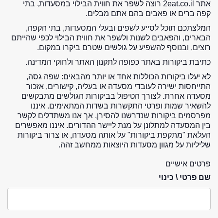
אתר 2eat.co.il רוצה לשפר את חווית הבילוי במסעדות, בתי
קפה ברים או פאבים בהם אתם מבלים.
המלצתכם תוכל לסייע לשפים ובעלי המסעדות, בתי הקפה,
הבארים, והפאבים לשנות ולשפר את חווית הבילוי לכפי שהייתם
רוצים, ובנוסף להשפיע על גולשים שטרם ביקרו במקום.
כתיבת ביקורות באתר כפופה לתקנון האתר ולחוקי המדינה.
לא יעלו ביקורות הכוללות אחד או יותר מהבאים: שפה גסה,
התייחסות ישירה לעובדי מסעדה או בעליה, קישורים, אזכור
מסעדה אחרת. לצורך הטיפול בביקורות הגולשים מתבקשים
להשאיר שמות ופרטי התקשרות בשדות המתאימים. איננו
מפרסמים ביקורות שנדרשנו להסירן, אך אנו משתדלים לקשר
בין המסעדה למתלונן על מנת ליישר ההדורים. איננו מאפשרים
העלאת "מתקפת ביקורות" על אותה מסעדה, או צרור ביקורות
שליליות על מגוון מסעדות היוצאות ממחשב זהה.
פרטים אישיים
שם פרטי \ כינוי