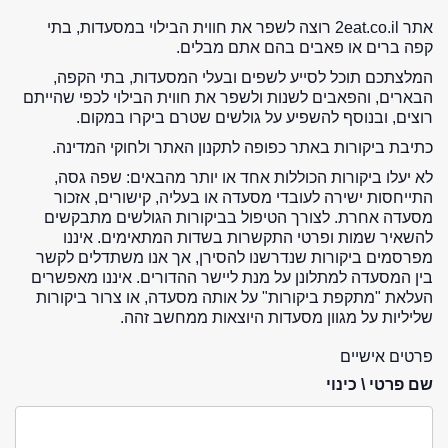
אתר 2eat.co.il רוצה לשפר את חווית הבילוי במסעדות, בתי
קפה ברים או פאבים בהם אתם מבלים.
המלצתכם תוכל לסייע לשפים ובעלי המסעדות, בתי הקפה,
הבארים, והפאבים לשנות ולשפר את חווית הבילוי לכפי שהייתם
רוצים, ובנוסף להשפיע על גולשים שטרם ביקרו במקום.
כתיבת ביקורות באתר כפופה לתקנון האתר ולחוקי המדינה.
לא יעלו ביקורות הכוללות אחד או יותר מהבאים: שפה גסה,
התייחסות ישירה לעובדי מסעדה או בעליה, קישורים, אזכור
מסעדה אחרת. לצורך הטיפול בביקורות הגולשים מתבקשים
להשאיר שמות ופרטי התקשרות בשדות המתאימים. איננו
מפרסמים ביקורות שנדרשנו להסירן, אך אנו משתדלים לקשר
בין המסעדה למתלונן על מנת ליישר ההדורים. איננו מאפשרים
העלאת "מתקפת ביקורות" על אותה מסעדה, או צרור ביקורות
שליליות על מגוון מסעדות היוצאות ממחשב זהה.
פרטים אישיים
שם פרטי \ כינוי