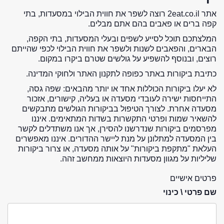
אתר 2eat.co.il רוצה לשפר את חווית הבילוי במסעדות, בתי
קפה ברים או פאבים בהם אתם מבלים.
המלצתכם תוכל לסייע לשפים ובעלי המסעדות, בתי הקפה,
הבארים, והפאבים לשנות ולשפר את חווית הבילוי לכפי שהייתם
רוצים, ובנוסף להשפיע על גולשים שטרם ביקרו במקום.
כתיבת ביקורות באתר כפופה לתקנון האתר ולחוקי המדינה.
לא יעלו ביקורות הכוללות אחד או יותר מהבאים: שפה גסה,
התייחסות ישירה לעובדי מסעדה או בעליה, קישורים, אזכור
מסעדה אחרת. לצורך הטיפול בביקורות הגולשים מתבקשים
להשאיר שמות ופרטי התקשרות בשדות המתאימים. איננו
מפרסמים ביקורות שנדרשנו להסירן, אך אנו משתדלים לקשר
בין המסעדה למתלונן על מנת ליישר ההדורים. איננו מאפשרים
העלאת "מתקפת ביקורות" על אותה מסעדה, או צרור ביקורות
שליליות על מגוון מסעדות היוצאות ממחשב זהה.
פרטים אישיים
שם פרטי \ כינוי