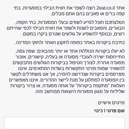
אתר 2eat.co.il רוצה לשפר את חווית הבילוי במסעדות, בתי
קפה ברים או פאבים בהם אתם מבלים.
המלצתכם תוכל לסייע לשפים ובעלי המסעדות, בתי הקפה,
הבארים, והפאבים לשנות ולשפר את חווית הבילוי לכפי שהייתם
רוצים, ובנוסף להשפיע על גולשים שטרם ביקרו במקום.
כתיבת ביקורות באתר כפופה לתקנון האתר ולחוקי המדינה.
לא יעלו ביקורות הכוללות אחד או יותר מהבאים: שפה גסה,
התייחסות ישירה לעובדי מסעדה או בעליה, קישורים, אזכור
מסעדה אחרת. לצורך הטיפול בביקורות הגולשים מתבקשים
להשאיר שמות ופרטי התקשרות בשדות המתאימים. איננו
מפרסמים ביקורות שנדרשנו להסירן, אך אנו משתדלים לקשר
בין המסעדה למתלונן על מנת ליישר ההדורים. איננו מאפשרים
העלאת "מתקפת ביקורות" על אותה מסעדה, או צרור ביקורות
שליליות על מגוון מסעדות היוצאות ממחשב זהה.
פרטים אישיים
שם פרטי \ כינוי