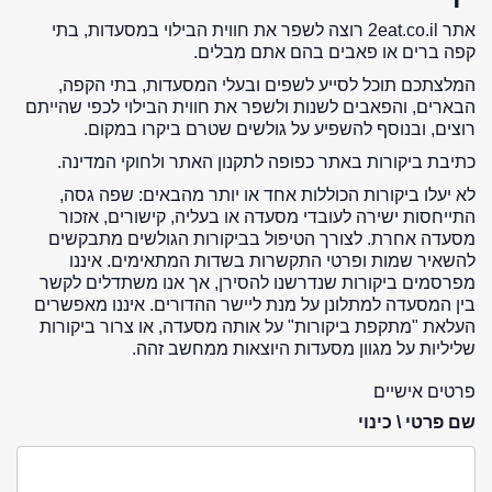
אתר 2eat.co.il רוצה לשפר את חווית הבילוי במסעדות, בתי
קפה ברים או פאבים בהם אתם מבלים.
המלצתכם תוכל לסייע לשפים ובעלי המסעדות, בתי הקפה,
הבארים, והפאבים לשנות ולשפר את חווית הבילוי לכפי שהייתם
רוצים, ובנוסף להשפיע על גולשים שטרם ביקרו במקום.
כתיבת ביקורות באתר כפופה לתקנון האתר ולחוקי המדינה.
לא יעלו ביקורות הכוללות אחד או יותר מהבאים: שפה גסה,
התייחסות ישירה לעובדי מסעדה או בעליה, קישורים, אזכור
מסעדה אחרת. לצורך הטיפול בביקורות הגולשים מתבקשים
להשאיר שמות ופרטי התקשרות בשדות המתאימים. איננו
מפרסמים ביקורות שנדרשנו להסירן, אך אנו משתדלים לקשר
בין המסעדה למתלונן על מנת ליישר ההדורים. איננו מאפשרים
העלאת "מתקפת ביקורות" על אותה מסעדה, או צרור ביקורות
שליליות על מגוון מסעדות היוצאות ממחשב זהה.
פרטים אישיים
שם פרטי \ כינוי