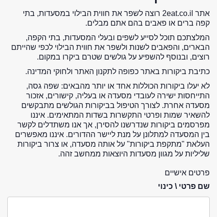
אתר 2eat.co.il רוצה לשפר את חווית הבילוי במסעדות, בתי
קפה ברים או פאבים בהם אתם מבלים.
המלצתכם תוכל לסייע לשפים ובעלי המסעדות, בתי הקפה,
הבארים, והפאבים לשנות ולשפר את חווית הבילוי לכפי שהייתם
רוצים, ובנוסף להשפיע על גולשים שטרם ביקרו במקום.
כתיבת ביקורות באתר כפופה לתקנון האתר ולחוקי המדינה.
לא יעלו ביקורות הכוללות אחד או יותר מהבאים: שפה גסה,
התייחסות ישירה לעובדי מסעדה או בעליה, קישורים, אזכור
מסעדה אחרת. לצורך הטיפול בביקורות הגולשים מתבקשים
להשאיר שמות ופרטי התקשרות בשדות המתאימים. איננו
מפרסמים ביקורות שנדרשנו להסירן, אך אנו משתדלים לקשר
בין המסעדה למתלונן על מנת ליישר ההדורים. איננו מאפשרים
העלאת "מתקפת ביקורות" על אותה מסעדה, או צרור ביקורות
שליליות על מגוון מסעדות היוצאות ממחשב זהה.
פרטים אישיים
שם פרטי \ כינוי