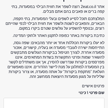
אתר 2eat.co.il רוצה לשפר את חווית הבילוי במסעדות, בתי
קפה ברים או פאבים בהם אתם מבלים.
המלצתכם תוכל לסייע לשפים ובעלי המסעדות, בתי הקפה,
הבארים, והפאבים לשנות ולשפר את חווית הבילוי לכפי שהייתם
רוצים, ובנוסף להשפיע על גולשים שטרם ביקרו במקום.
כתיבת ביקורות באתר כפופה לתקנון האתר ולחוקי המדינה.
לא יעלו ביקורות הכוללות אחד או יותר מהבאים: שפה גסה,
התייחסות ישירה לעובדי מסעדה או בעליה, קישורים, אזכור
מסעדה אחרת. לצורך הטיפול בביקורות הגולשים מתבקשים
להשאיר שמות ופרטי התקשרות בשדות המתאימים. איננו
מפרסמים ביקורות שנדרשנו להסירן, אך אנו משתדלים לקשר
בין המסעדה למתלונן על מנת ליישר ההדורים. איננו מאפשרים
העלאת "מתקפת ביקורות" על אותה מסעדה, או צרור ביקורות
שליליות על מגוון מסעדות היוצאות ממחשב זהה.
פרטים אישיים
שם פרטי \ כינוי