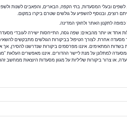
לשפים ובעלי המסעדות, בתי הקפה, הבארים, והפאבים לשנות ולשפ
ייתם רוצים, ובנוסף להשפיע על גולשים שטרם ביקרו במקום.
כפופה לתקנון האתר ולחוקי המדינה.
לות אחד או יותר מהבאים: שפה גסה, התייחסות ישירה לעובדי מסעדה
ור מסעדה אחרת. לצורך הטיפול בביקורות הגולשים מתבקשים להשאיר
בשדות המתאימים. איננו מפרסמים ביקורות שנדרשנו להסירן, אך אנ
סעדה למתלונן על מנת ליישר ההדורים. איננו מאפשרים העלאת "מ
דה, או צרור ביקורות שליליות על מגוון מסעדות היוצאות ממחשב זהה