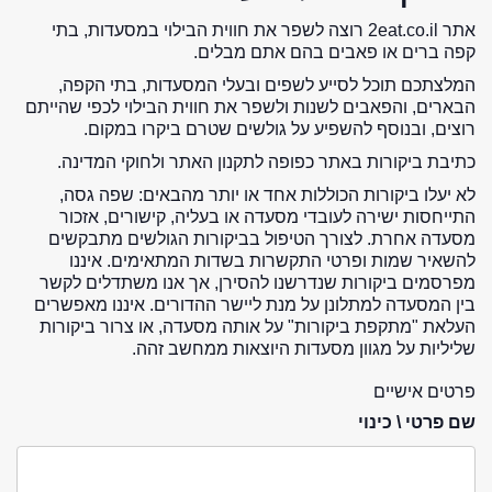
אתר 2eat.co.il רוצה לשפר את חווית הבילוי במסעדות, בתי
קפה ברים או פאבים בהם אתם מבלים.
המלצתכם תוכל לסייע לשפים ובעלי המסעדות, בתי הקפה,
הבארים, והפאבים לשנות ולשפר את חווית הבילוי לכפי שהייתם
רוצים, ובנוסף להשפיע על גולשים שטרם ביקרו במקום.
כתיבת ביקורות באתר כפופה לתקנון האתר ולחוקי המדינה.
לא יעלו ביקורות הכוללות אחד או יותר מהבאים: שפה גסה,
התייחסות ישירה לעובדי מסעדה או בעליה, קישורים, אזכור
מסעדה אחרת. לצורך הטיפול בביקורות הגולשים מתבקשים
להשאיר שמות ופרטי התקשרות בשדות המתאימים. איננו
מפרסמים ביקורות שנדרשנו להסירן, אך אנו משתדלים לקשר
בין המסעדה למתלונן על מנת ליישר ההדורים. איננו מאפשרים
העלאת "מתקפת ביקורות" על אותה מסעדה, או צרור ביקורות
שליליות על מגוון מסעדות היוצאות ממחשב זהה.
פרטים אישיים
שם פרטי \ כינוי