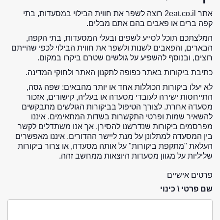
אתר 2eat.co.il רוצה לשפר את חווית הבילוי במסעדות, בתי
קפה ברים או פאבים בהם אתם מבלים.
המלצתכם תוכל לסייע לשפים ובעלי המסעדות, בתי הקפה,
הבארים, והפאבים לשנות ולשפר את חווית הבילוי לכפי שהייתם
רוצים, ובנוסף להשפיע על גולשים שטרם ביקרו במקום.
כתיבת ביקורות באתר כפופה לתקנון האתר ולחוקי המדינה.
לא יעלו ביקורות הכוללות אחד או יותר מהבאים: שפה גסה,
התייחסות ישירה לעובדי מסעדה או בעליה, קישורים, אזכור
מסעדה אחרת. לצורך הטיפול בביקורות הגולשים מתבקשים
להשאיר שמות ופרטי התקשרות בשדות המתאימים. איננו
מפרסמים ביקורות שנדרשנו להסירן, אך אנו משתדלים לקשר
בין המסעדה למתלונן על מנת ליישר ההדורים. איננו מאפשרים
העלאת "מתקפת ביקורות" על אותה מסעדה, או צרור ביקורות
שליליות על מגוון מסעדות היוצאות ממחשב זהה.
פרטים אישיים
שם פרטי \ כינוי