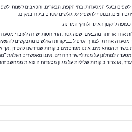
לשפים ובעלי המסעדות, בתי הקפה, הבארים, והפאבים לשנות ולשפ
ייתם רוצים, ובנוסף להשפיע על גולשים שטרם ביקרו במקום.
כפופה לתקנון האתר ולחוקי המדינה.
לות אחד או יותר מהבאים: שפה גסה, התייחסות ישירה לעובדי מסעדה
ור מסעדה אחרת. לצורך הטיפול בביקורות הגולשים מתבקשים להשאיר
בשדות המתאימים. איננו מפרסמים ביקורות שנדרשנו להסירן, אך אנ
סעדה למתלונן על מנת ליישר ההדורים. איננו מאפשרים העלאת "מ
דה, או צרור ביקורות שליליות על מגוון מסעדות היוצאות ממחשב זהה