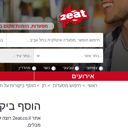
מסעדות, הזמנת מקום ב
צמחוני
טבעוני
כשר
מהדרין
אירועים
ראשי
>
חיפוש מסעדות
>
חן
>
הוסף ביקורות על חן
הוסף ביק
אתר .il
מבלים.