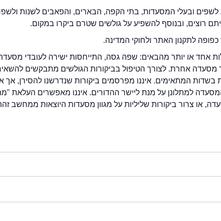
לשפים ובעלי המסעדות, בתי הקפה, הבארים, והפאבים לשנות ולשפ
ייתם רוצים, ובנוסף להשפיע על גולשים שטרם ביקרו במקום.
כפופה לתקנון האתר ולחוקי המדינה.
לות אחד או יותר מהבאים: שפה גסה, התייחסות ישירה לעובדי מסעדה
ור מסעדה אחרת. לצורך הטיפול בביקורות הגולשים מתבקשים להשאיר
בשדות המתאימים. איננו מפרסמים ביקורות שנדרשנו להסירן, אך אנ
סעדה למתלונן על מנת ליישר ההדורים. איננו מאפשרים העלאת "מ
דה, או צרור ביקורות שליליות על מגוון מסעדות היוצאות ממחשב זהה