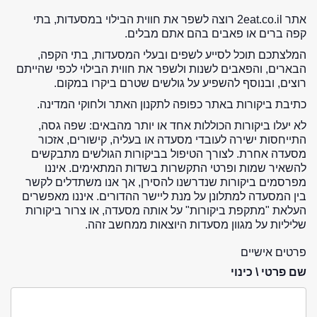
אתר 2eat.co.il רוצה לשפר את חווית הבילוי במסעדות, בתי
קפה ברים או פאבים בהם אתם מבלים.
המלצתכם תוכל לסייע לשפים ובעלי המסעדות, בתי הקפה,
הבארים, והפאבים לשנות ולשפר את חווית הבילוי לכפי שהייתם
רוצים, ובנוסף להשפיע על גולשים שטרם ביקרו במקום.
כתיבת ביקורות באתר כפופה לתקנון האתר ולחוקי המדינה.
לא יעלו ביקורות הכוללות אחד או יותר מהבאים: שפה גסה,
התייחסות ישירה לעובדי מסעדה או בעליה, קישורים, אזכור
מסעדה אחרת. לצורך הטיפול בביקורות הגולשים מתבקשים
להשאיר שמות ופרטי התקשרות בשדות המתאימים. איננו
מפרסמים ביקורות שנדרשנו להסירן, אך אנו משתדלים לקשר
בין המסעדה למתלונן על מנת ליישר ההדורים. איננו מאפשרים
העלאת "מתקפת ביקורות" על אותה מסעדה, או צרור ביקורות
שליליות על מגוון מסעדות היוצאות ממחשב זהה.
פרטים אישיים
שם פרטי \ כינוי