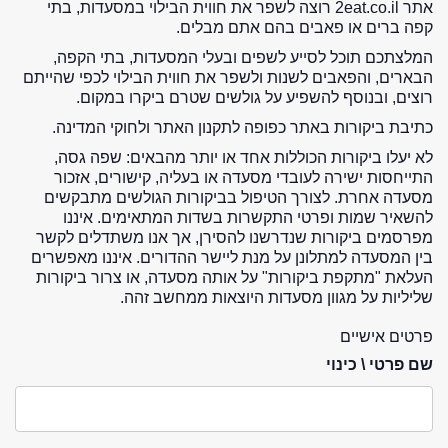
אתר 2eat.co.il רוצה לשפר את חווית הבילוי במסעדות, בתי
קפה ברים או פאבים בהם אתם מבלים.
המלצתכם תוכל לסייע לשפים ובעלי המסעדות, בתי הקפה,
הבארים, והפאבים לשנות ולשפר את חווית הבילוי לכפי שהייתם
רוצים, ובנוסף להשפיע על גולשים שטרם ביקרו במקום.
כתיבת ביקורות באתר כפופה לתקנון האתר ולחוקי המדינה.
לא יעלו ביקורות הכוללות אחד או יותר מהבאים: שפה גסה,
התייחסות ישירה לעובדי מסעדה או בעליה, קישורים, אזכור
מסעדה אחרת. לצורך הטיפול בביקורות הגולשים מתבקשים
להשאיר שמות ופרטי התקשרות בשדות המתאימים. איננו
מפרסמים ביקורות שנדרשנו להסירן, אך אנו משתדלים לקשר
בין המסעדה למתלונן על מנת ליישר ההדורים. איננו מאפשרים
העלאת "מתקפת ביקורות" על אותה מסעדה, או צרור ביקורות
שליליות על מגוון מסעדות היוצאות ממחשב זהה.
פרטים אישיים
שם פרטי \ כינוי