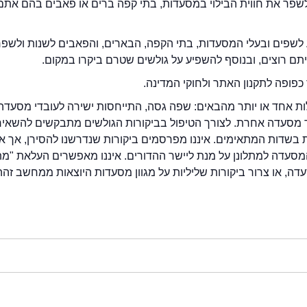
2eat.co רוצה לשפר את חווית הבילוי במסעדות, בתי קפה ברים או פאבים בהם אתם
לשפים ובעלי המסעדות, בתי הקפה, הבארים, והפאבים לשנות ולשפ
ייתם רוצים, ובנוסף להשפיע על גולשים שטרם ביקרו במקום.
כפופה לתקנון האתר ולחוקי המדינה.
לות אחד או יותר מהבאים: שפה גסה, התייחסות ישירה לעובדי מסעדה
ור מסעדה אחרת. לצורך הטיפול בביקורות הגולשים מתבקשים להשאיר
בשדות המתאימים. איננו מפרסמים ביקורות שנדרשנו להסירן, אך אנ
סעדה למתלונן על מנת ליישר ההדורים. איננו מאפשרים העלאת "מ
דה, או צרור ביקורות שליליות על מגוון מסעדות היוצאות ממחשב זהה