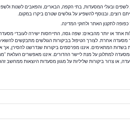
לשפים ובעלי המסעדות, בתי הקפה, הבארים, והפאבים לשנות ולשפ
ייתם רוצים, ובנוסף להשפיע על גולשים שטרם ביקרו במקום.
כפופה לתקנון האתר ולחוקי המדינה.
לות אחד או יותר מהבאים: שפה גסה, התייחסות ישירה לעובדי מסעדה
ור מסעדה אחרת. לצורך הטיפול בביקורות הגולשים מתבקשים להשאיר
בשדות המתאימים. איננו מפרסמים ביקורות שנדרשנו להסירן, אך אנ
סעדה למתלונן על מנת ליישר ההדורים. איננו מאפשרים העלאת "מ
דה, או צרור ביקורות שליליות על מגוון מסעדות היוצאות ממחשב זהה