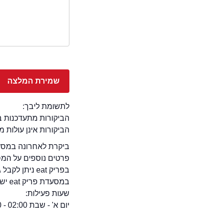
לתשומת ליבך:
הביקורות מתעדכנות באתר בימ
הביקורות אינן עולות 
ביקרת לאחרונה במסעדת פריק eat בעיר חיפה? – זה המ
פרטים נוספים על המ
בפריק eat ניתן לקבל גם אירועים במסעדה.
במסעדת פריק eat יש אופציה צמחונית, איזור ללא עישון, בירה מהחבית, ועוד ...
שעות פעילות:
יום א' - שבת 02:00 - 11:30