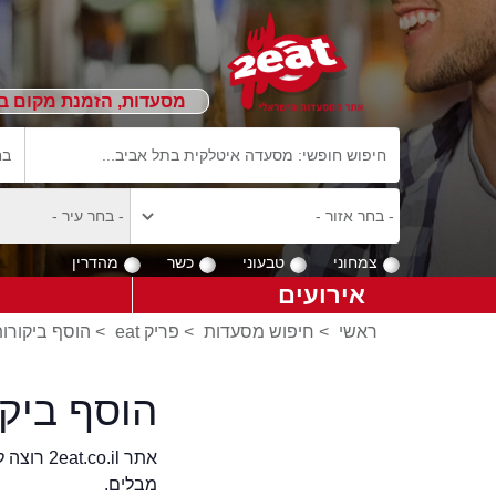
מסעדות, הזמנת מקום ב
צמחוני
טבעוני
כשר
מהדרין
אירועים
ראשי
>
חיפוש מסעדות
>
פריק eat
>
הוסף ביקורות ע
הוסף ביקו
אתר .il
מבלים.