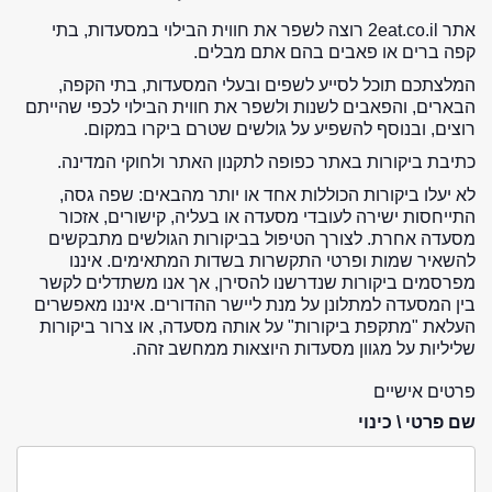
אתר 2eat.co.il רוצה לשפר את חווית הבילוי במסעדות, בתי
קפה ברים או פאבים בהם אתם מבלים.
המלצתכם תוכל לסייע לשפים ובעלי המסעדות, בתי הקפה,
הבארים, והפאבים לשנות ולשפר את חווית הבילוי לכפי שהייתם
רוצים, ובנוסף להשפיע על גולשים שטרם ביקרו במקום.
כתיבת ביקורות באתר כפופה לתקנון האתר ולחוקי המדינה.
לא יעלו ביקורות הכוללות אחד או יותר מהבאים: שפה גסה,
התייחסות ישירה לעובדי מסעדה או בעליה, קישורים, אזכור
מסעדה אחרת. לצורך הטיפול בביקורות הגולשים מתבקשים
להשאיר שמות ופרטי התקשרות בשדות המתאימים. איננו
מפרסמים ביקורות שנדרשנו להסירן, אך אנו משתדלים לקשר
בין המסעדה למתלונן על מנת ליישר ההדורים. איננו מאפשרים
העלאת "מתקפת ביקורות" על אותה מסעדה, או צרור ביקורות
שליליות על מגוון מסעדות היוצאות ממחשב זהה.
פרטים אישיים
שם פרטי \ כינוי