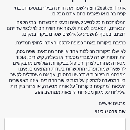
אתר 2eat.co.il רוצה לשפר את חווית הבילוי במסעדות, בתי
קפה ברים או פאבים בהם אתם מבלים.
המלצתכם תוכל לסייע לשפים ובעלי המסעדות, בתי הקפה,
הבארים, והפאבים לשנות ולשפר את חווית הבילוי לכפי שהייתם
רוצים, ובנוסף להשפיע על גולשים שטרם ביקרו במקום.
כתיבת ביקורות באתר כפופה לתקנון האתר ולחוקי המדינה.
לא יעלו ביקורות הכוללות אחד או יותר מהבאים: שפה גסה,
התייחסות ישירה לעובדי מסעדה או בעליה, קישורים, אזכור
מסעדה אחרת. לצורך הטיפול בביקורות הגולשים מתבקשים
להשאיר שמות ופרטי התקשרות בשדות המתאימים. איננו
מפרסמים ביקורות שנדרשנו להסירן, אך אנו משתדלים לקשר
בין המסעדה למתלונן על מנת ליישר ההדורים. איננו מאפשרים
העלאת "מתקפת ביקורות" על אותה מסעדה, או צרור ביקורות
שליליות על מגוון מסעדות היוצאות ממחשב זהה.
פרטים אישיים
שם פרטי \ כינוי