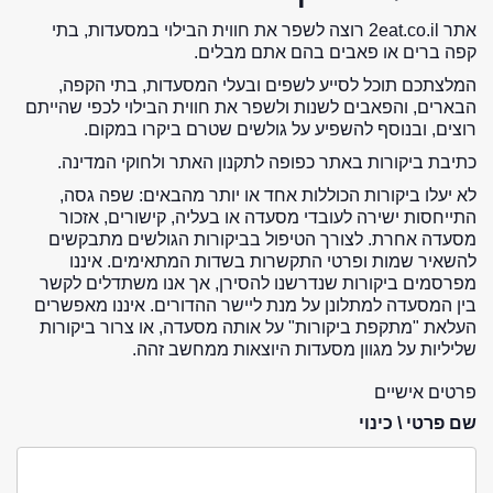
אתר 2eat.co.il רוצה לשפר את חווית הבילוי במסעדות, בתי
קפה ברים או פאבים בהם אתם מבלים.
המלצתכם תוכל לסייע לשפים ובעלי המסעדות, בתי הקפה,
הבארים, והפאבים לשנות ולשפר את חווית הבילוי לכפי שהייתם
רוצים, ובנוסף להשפיע על גולשים שטרם ביקרו במקום.
כתיבת ביקורות באתר כפופה לתקנון האתר ולחוקי המדינה.
לא יעלו ביקורות הכוללות אחד או יותר מהבאים: שפה גסה,
התייחסות ישירה לעובדי מסעדה או בעליה, קישורים, אזכור
מסעדה אחרת. לצורך הטיפול בביקורות הגולשים מתבקשים
להשאיר שמות ופרטי התקשרות בשדות המתאימים. איננו
מפרסמים ביקורות שנדרשנו להסירן, אך אנו משתדלים לקשר
בין המסעדה למתלונן על מנת ליישר ההדורים. איננו מאפשרים
העלאת "מתקפת ביקורות" על אותה מסעדה, או צרור ביקורות
שליליות על מגוון מסעדות היוצאות ממחשב זהה.
פרטים אישיים
שם פרטי \ כינוי