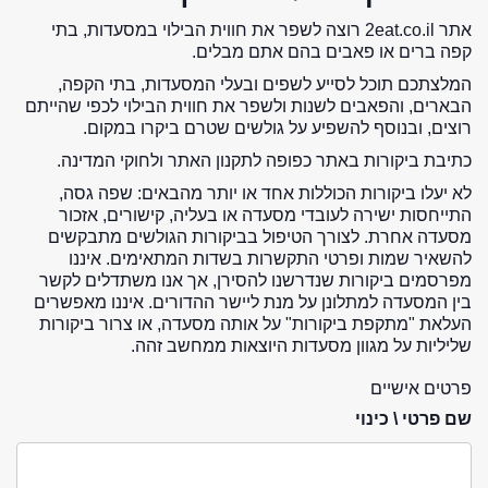
אתר 2eat.co.il רוצה לשפר את חווית הבילוי במסעדות, בתי
קפה ברים או פאבים בהם אתם מבלים.
המלצתכם תוכל לסייע לשפים ובעלי המסעדות, בתי הקפה,
הבארים, והפאבים לשנות ולשפר את חווית הבילוי לכפי שהייתם
רוצים, ובנוסף להשפיע על גולשים שטרם ביקרו במקום.
כתיבת ביקורות באתר כפופה לתקנון האתר ולחוקי המדינה.
לא יעלו ביקורות הכוללות אחד או יותר מהבאים: שפה גסה,
התייחסות ישירה לעובדי מסעדה או בעליה, קישורים, אזכור
מסעדה אחרת. לצורך הטיפול בביקורות הגולשים מתבקשים
להשאיר שמות ופרטי התקשרות בשדות המתאימים. איננו
מפרסמים ביקורות שנדרשנו להסירן, אך אנו משתדלים לקשר
בין המסעדה למתלונן על מנת ליישר ההדורים. איננו מאפשרים
העלאת "מתקפת ביקורות" על אותה מסעדה, או צרור ביקורות
שליליות על מגוון מסעדות היוצאות ממחשב זהה.
פרטים אישיים
שם פרטי \ כינוי