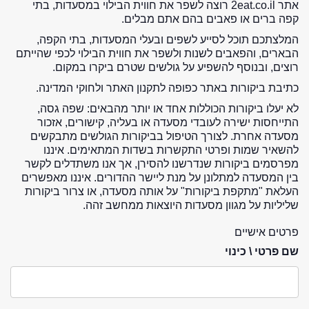
אתר 2eat.co.il רוצה לשפר את חווית הבילוי במסעדות, בתי
קפה ברים או פאבים בהם אתם מבלים.
המלצתכם תוכל לסייע לשפים ובעלי המסעדות, בתי הקפה,
הבארים, והפאבים לשנות ולשפר את חווית הבילוי לכפי שהייתם
רוצים, ובנוסף להשפיע על גולשים שטרם ביקרו במקום.
כתיבת ביקורות באתר כפופה לתקנון האתר ולחוקי המדינה.
לא יעלו ביקורות הכוללות אחד או יותר מהבאים: שפה גסה,
התייחסות ישירה לעובדי מסעדה או בעליה, קישורים, אזכור
מסעדה אחרת. לצורך הטיפול בביקורות הגולשים מתבקשים
להשאיר שמות ופרטי התקשרות בשדות המתאימים. איננו
מפרסמים ביקורות שנדרשנו להסירן, אך אנו משתדלים לקשר
בין המסעדה למתלונן על מנת ליישר ההדורים. איננו מאפשרים
העלאת "מתקפת ביקורות" על אותה מסעדה, או צרור ביקורות
שליליות על מגוון מסעדות היוצאות ממחשב זהה.
פרטים אישיים
שם פרטי \ כינוי