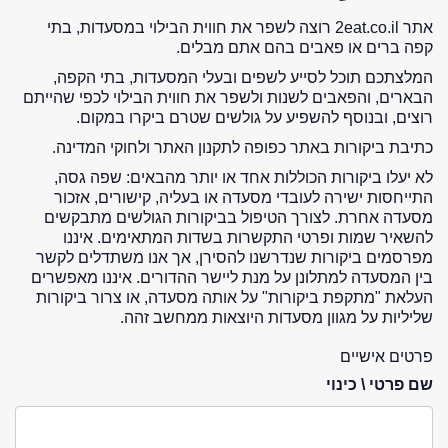
אתר 2eat.co.il רוצה לשפר את חווית הבילוי במסעדות, בתי
קפה ברים או פאבים בהם אתם מבלים.
המלצתכם תוכל לסייע לשפים ובעלי המסעדות, בתי הקפה,
הבארים, והפאבים לשנות ולשפר את חווית הבילוי לכפי שהייתם
רוצים, ובנוסף להשפיע על גולשים שטרם ביקרו במקום.
כתיבת ביקורות באתר כפופה לתקנון האתר ולחוקי המדינה.
לא יעלו ביקורות הכוללות אחד או יותר מהבאים: שפה גסה,
התייחסות ישירה לעובדי מסעדה או בעליה, קישורים, אזכור
מסעדה אחרת. לצורך הטיפול בביקורות הגולשים מתבקשים
להשאיר שמות ופרטי התקשרות בשדות המתאימים. איננו
מפרסמים ביקורות שנדרשנו להסירן, אך אנו משתדלים לקשר
בין המסעדה למתלונן על מנת ליישר ההדורים. איננו מאפשרים
העלאת "מתקפת ביקורות" על אותה מסעדה, או צרור ביקורות
שליליות על מגוון מסעדות היוצאות ממחשב זהה.
פרטים אישיים
שם פרטי \ כינוי