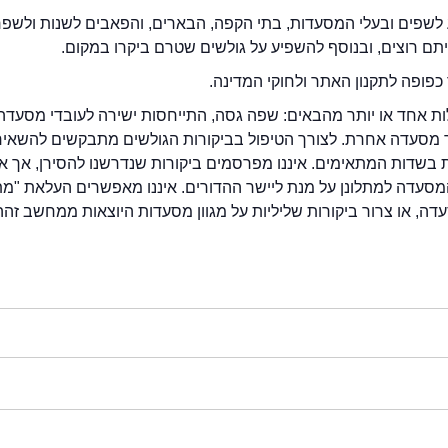
לשפים ובעלי המסעדות, בתי הקפה, הבארים, והפאבים לשנות ולשפ
ייתם רוצים, ובנוסף להשפיע על גולשים שטרם ביקרו במקום.
כפופה לתקנון האתר ולחוקי המדינה.
לות אחד או יותר מהבאים: שפה גסה, התייחסות ישירה לעובדי מסעדה
ור מסעדה אחרת. לצורך הטיפול בביקורות הגולשים מתבקשים להשאיר
בשדות המתאימים. איננו מפרסמים ביקורות שנדרשנו להסירן, אך אנ
סעדה למתלונן על מנת ליישר ההדורים. איננו מאפשרים העלאת "מ
דה, או צרור ביקורות שליליות על מגוון מסעדות היוצאות ממחשב זהה