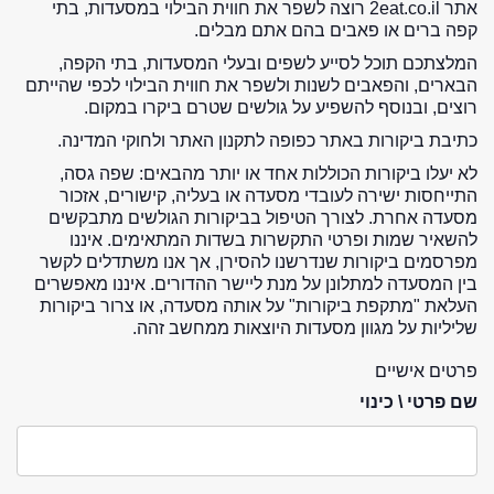
אתר 2eat.co.il רוצה לשפר את חווית הבילוי במסעדות, בתי
קפה ברים או פאבים בהם אתם מבלים.
המלצתכם תוכל לסייע לשפים ובעלי המסעדות, בתי הקפה,
הבארים, והפאבים לשנות ולשפר את חווית הבילוי לכפי שהייתם
רוצים, ובנוסף להשפיע על גולשים שטרם ביקרו במקום.
כתיבת ביקורות באתר כפופה לתקנון האתר ולחוקי המדינה.
לא יעלו ביקורות הכוללות אחד או יותר מהבאים: שפה גסה,
התייחסות ישירה לעובדי מסעדה או בעליה, קישורים, אזכור
מסעדה אחרת. לצורך הטיפול בביקורות הגולשים מתבקשים
להשאיר שמות ופרטי התקשרות בשדות המתאימים. איננו
מפרסמים ביקורות שנדרשנו להסירן, אך אנו משתדלים לקשר
בין המסעדה למתלונן על מנת ליישר ההדורים. איננו מאפשרים
העלאת "מתקפת ביקורות" על אותה מסעדה, או צרור ביקורות
שליליות על מגוון מסעדות היוצאות ממחשב זהה.
פרטים אישיים
שם פרטי \ כינוי