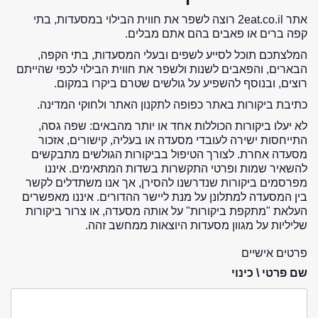
אתר 2eat.co.il רוצה לשפר את חווית הבילוי במסעדות, בתי
קפה ברים או פאבים בהם אתם מבלים.
המלצתכם תוכל לסייע לשפים ובעלי המסעדות, בתי הקפה,
הבארים, והפאבים לשנות ולשפר את חווית הבילוי לכפי שהייתם
רוצים, ובנוסף להשפיע על גולשים שטרם ביקרו במקום.
כתיבת ביקורות באתר כפופה לתקנון האתר ולחוקי המדינה.
לא יעלו ביקורות הכוללות אחד או יותר מהבאים: שפה גסה,
התייחסות ישירה לעובדי מסעדה או בעליה, קישורים, אזכור
מסעדה אחרת. לצורך הטיפול בביקורות הגולשים מתבקשים
להשאיר שמות ופרטי התקשרות בשדות המתאימים. איננו
מפרסמים ביקורות שנדרשנו להסירן, אך אנו משתדלים לקשר
בין המסעדה למתלונן על מנת ליישר ההדורים. איננו מאפשרים
העלאת "מתקפת ביקורות" על אותה מסעדה, או צרור ביקורות
שליליות על מגוון מסעדות היוצאות ממחשב זהה.
פרטים אישיים
שם פרטי \ כינוי