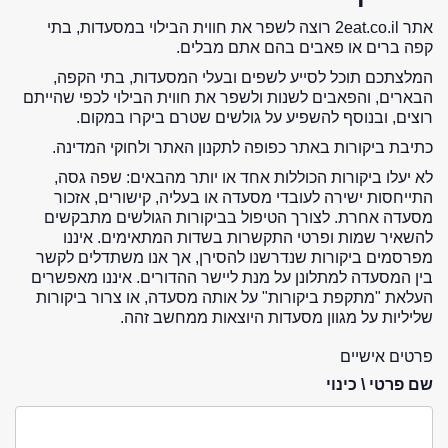
אתר 2eat.co.il רוצה לשפר את חווית הבילוי במסעדות, בתי
קפה ברים או פאבים בהם אתם מבלים.
המלצתכם תוכל לסייע לשפים ובעלי המסעדות, בתי הקפה,
הבארים, והפאבים לשנות ולשפר את חווית הבילוי לכפי שהייתם
רוצים, ובנוסף להשפיע על גולשים שטרם ביקרו במקום.
כתיבת ביקורות באתר כפופה לתקנון האתר ולחוקי המדינה.
לא יעלו ביקורות הכוללות אחד או יותר מהבאים: שפה גסה,
התייחסות ישירה לעובדי מסעדה או בעליה, קישורים, אזכור
מסעדה אחרת. לצורך הטיפול בביקורות הגולשים מתבקשים
להשאיר שמות ופרטי התקשרות בשדות המתאימים. איננו
מפרסמים ביקורות שנדרשנו להסירן, אך אנו משתדלים לקשר
בין המסעדה למתלונן על מנת ליישר ההדורים. איננו מאפשרים
העלאת "מתקפת ביקורות" על אותה מסעדה, או צרור ביקורות
שליליות על מגוון מסעדות היוצאות ממחשב זהה.
פרטים אישיים
שם פרטי \ כינוי