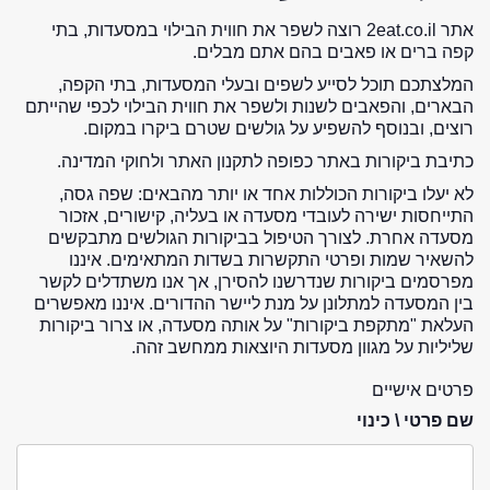
אתר 2eat.co.il רוצה לשפר את חווית הבילוי במסעדות, בתי
קפה ברים או פאבים בהם אתם מבלים.
המלצתכם תוכל לסייע לשפים ובעלי המסעדות, בתי הקפה,
הבארים, והפאבים לשנות ולשפר את חווית הבילוי לכפי שהייתם
רוצים, ובנוסף להשפיע על גולשים שטרם ביקרו במקום.
כתיבת ביקורות באתר כפופה לתקנון האתר ולחוקי המדינה.
לא יעלו ביקורות הכוללות אחד או יותר מהבאים: שפה גסה,
התייחסות ישירה לעובדי מסעדה או בעליה, קישורים, אזכור
מסעדה אחרת. לצורך הטיפול בביקורות הגולשים מתבקשים
להשאיר שמות ופרטי התקשרות בשדות המתאימים. איננו
מפרסמים ביקורות שנדרשנו להסירן, אך אנו משתדלים לקשר
בין המסעדה למתלונן על מנת ליישר ההדורים. איננו מאפשרים
העלאת "מתקפת ביקורות" על אותה מסעדה, או צרור ביקורות
שליליות על מגוון מסעדות היוצאות ממחשב זהה.
פרטים אישיים
שם פרטי \ כינוי