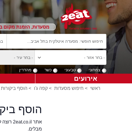
מסעדות, הזמנת מקום ב
צמחוני
טבעוני
כשר
מהדרין
אירועים
ראשי
>
חיפוש מסעדות
>
קפה ג'ו
>
הוסף ביקורות ע
הוסף ביקו
אתר .il
מבלים.