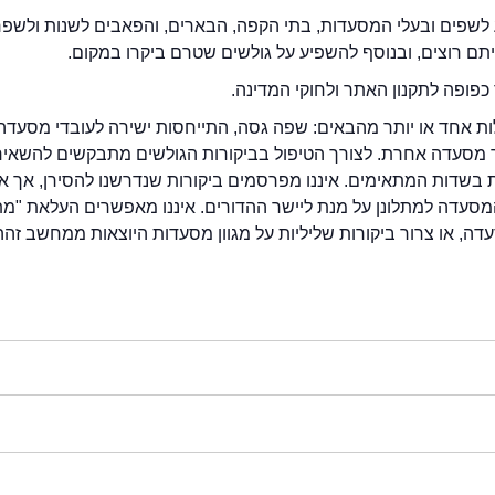
לשפים ובעלי המסעדות, בתי הקפה, הבארים, והפאבים לשנות ולשפ
ייתם רוצים, ובנוסף להשפיע על גולשים שטרם ביקרו במקום.
כפופה לתקנון האתר ולחוקי המדינה.
לות אחד או יותר מהבאים: שפה גסה, התייחסות ישירה לעובדי מסעדה
ור מסעדה אחרת. לצורך הטיפול בביקורות הגולשים מתבקשים להשאיר
בשדות המתאימים. איננו מפרסמים ביקורות שנדרשנו להסירן, אך אנ
סעדה למתלונן על מנת ליישר ההדורים. איננו מאפשרים העלאת "מ
דה, או צרור ביקורות שליליות על מגוון מסעדות היוצאות ממחשב זהה