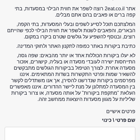
אתר 2eat.co.il רוצה לשפר את חווית הבילוי במסעדות, בתי
קפה ברים או פאבים בהם אתם מבלים.
המלצתכם תוכל לסייע לשפים ובעלי המסעדות, בתי הקפה,
הבארים, והפאבים לשנות ולשפר את חווית הבילוי לכפי שהייתם
רוצים, ובנוסף להשפיע על גולשים שטרם ביקרו במקום.
כתיבת ביקורות באתר כפופה לתקנון האתר ולחוקי המדינה.
לא יעלו ביקורות הכוללות אחד או יותר מהבאים: שפה גסה,
התייחסות ישירה לעובדי מסעדה או בעליה, קישורים, אזכור
מסעדה אחרת. לצורך הטיפול בביקורות הגולשים מתבקשים
להשאיר שמות ופרטי התקשרות בשדות המתאימים. איננו
מפרסמים ביקורות שנדרשנו להסירן, אך אנו משתדלים לקשר
בין המסעדה למתלונן על מנת ליישר ההדורים. איננו מאפשרים
העלאת "מתקפת ביקורות" על אותה מסעדה, או צרור ביקורות
שליליות על מגוון מסעדות היוצאות ממחשב זהה.
פרטים אישיים
שם פרטי \ כינוי