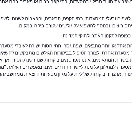
2eat.co רוצה לשפר את חווית הבילוי במסעדות, בתי קפה ברים או פאבים בהם אתם
לשפים ובעלי המסעדות, בתי הקפה, הבארים, והפאבים לשנות ולשפ
ייתם רוצים, ובנוסף להשפיע על גולשים שטרם ביקרו במקום.
כפופה לתקנון האתר ולחוקי המדינה.
לות אחד או יותר מהבאים: שפה גסה, התייחסות ישירה לעובדי מסעדה
ור מסעדה אחרת. לצורך הטיפול בביקורות הגולשים מתבקשים להשאיר
בשדות המתאימים. איננו מפרסמים ביקורות שנדרשנו להסירן, אך אנ
סעדה למתלונן על מנת ליישר ההדורים. איננו מאפשרים העלאת "מ
דה, או צרור ביקורות שליליות על מגוון מסעדות היוצאות ממחשב זהה