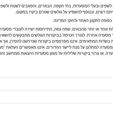
לשפים ובעלי המסעדות, בתי הקפה, הבארים, והפאבים לשנות ולשפ
ייתם רוצים, ובנוסף להשפיע על גולשים שטרם ביקרו במקום.
כפופה לתקנון האתר ולחוקי המדינה.
לות אחד או יותר מהבאים: שפה גסה, התייחסות ישירה לעובדי מסעדה
ור מסעדה אחרת. לצורך הטיפול בביקורות הגולשים מתבקשים להשאיר
בשדות המתאימים. איננו מפרסמים ביקורות שנדרשנו להסירן, אך אנ
סעדה למתלונן על מנת ליישר ההדורים. איננו מאפשרים העלאת "מ
דה, או צרור ביקורות שליליות על מגוון מסעדות היוצאות ממחשב זהה