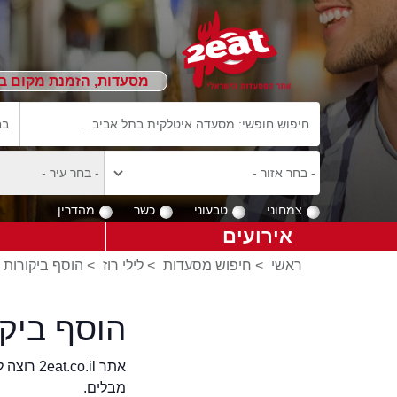
מסעדות, הזמנת מקום ב
צמחוני
טבעוני
כשר
מהדרין
אירועים
ראשי
>
חיפוש מסעדות
>
לילי רוז
>
הוסף ביקורות על
הוסף ביקו
אתר .il
מבלים.