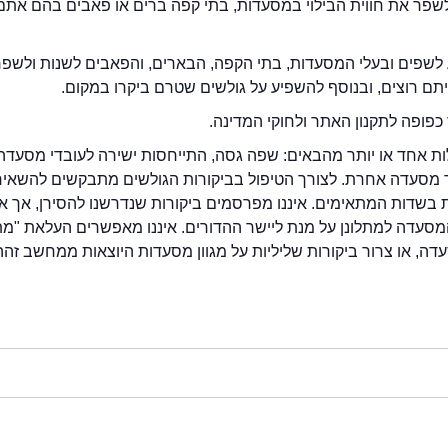
2eat.co רוצה לשפר את חווית הבילוי במסעדות, בתי קפה ברים או פאבים בהם אתם
לשפים ובעלי המסעדות, בתי הקפה, הבארים, והפאבים לשנות ולשפ
ייתם רוצים, ובנוסף להשפיע על גולשים שטרם ביקרו במקום.
כפופה לתקנון האתר ולחוקי המדינה.
לות אחד או יותר מהבאים: שפה גסה, התייחסות ישירה לעובדי מסעדה
ור מסעדה אחרת. לצורך הטיפול בביקורות הגולשים מתבקשים להשאיר
בשדות המתאימים. איננו מפרסמים ביקורות שנדרשנו להסירן, אך אנ
סעדה למתלונן על מנת ליישר ההדורים. איננו מאפשרים העלאת "מ
דה, או צרור ביקורות שליליות על מגוון מסעדות היוצאות ממחשב זהה