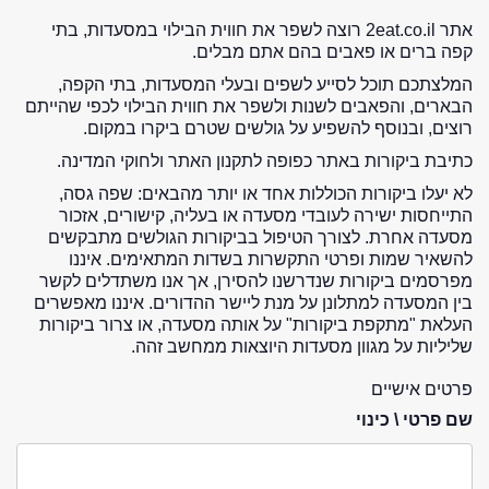
אתר 2eat.co.il רוצה לשפר את חווית הבילוי במסעדות, בתי
קפה ברים או פאבים בהם אתם מבלים.
המלצתכם תוכל לסייע לשפים ובעלי המסעדות, בתי הקפה,
הבארים, והפאבים לשנות ולשפר את חווית הבילוי לכפי שהייתם
רוצים, ובנוסף להשפיע על גולשים שטרם ביקרו במקום.
כתיבת ביקורות באתר כפופה לתקנון האתר ולחוקי המדינה.
לא יעלו ביקורות הכוללות אחד או יותר מהבאים: שפה גסה,
התייחסות ישירה לעובדי מסעדה או בעליה, קישורים, אזכור
מסעדה אחרת. לצורך הטיפול בביקורות הגולשים מתבקשים
להשאיר שמות ופרטי התקשרות בשדות המתאימים. איננו
מפרסמים ביקורות שנדרשנו להסירן, אך אנו משתדלים לקשר
בין המסעדה למתלונן על מנת ליישר ההדורים. איננו מאפשרים
העלאת "מתקפת ביקורות" על אותה מסעדה, או צרור ביקורות
שליליות על מגוון מסעדות היוצאות ממחשב זהה.
פרטים אישיים
שם פרטי \ כינוי