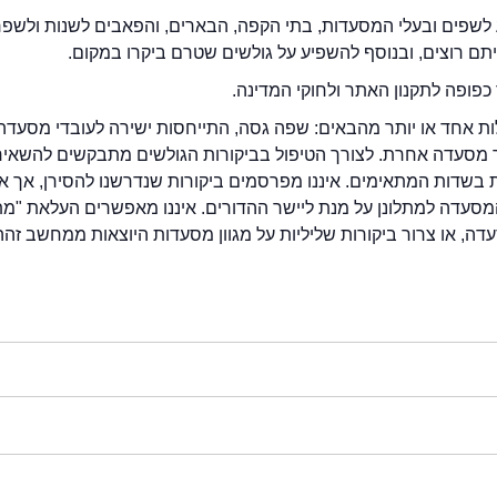
לשפים ובעלי המסעדות, בתי הקפה, הבארים, והפאבים לשנות ולשפ
ייתם רוצים, ובנוסף להשפיע על גולשים שטרם ביקרו במקום.
כפופה לתקנון האתר ולחוקי המדינה.
לות אחד או יותר מהבאים: שפה גסה, התייחסות ישירה לעובדי מסעדה
ור מסעדה אחרת. לצורך הטיפול בביקורות הגולשים מתבקשים להשאיר
בשדות המתאימים. איננו מפרסמים ביקורות שנדרשנו להסירן, אך אנ
סעדה למתלונן על מנת ליישר ההדורים. איננו מאפשרים העלאת "מ
דה, או צרור ביקורות שליליות על מגוון מסעדות היוצאות ממחשב זהה