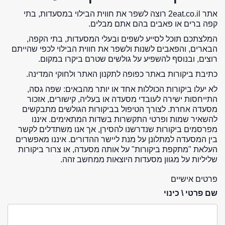
אתר 2eat.co.il רוצה לשפר את חווית הבילוי במסעדות, בתי
קפה ברים או פאבים בהם אתם מבלים.
המלצתכם תוכל לסייע לשפים ובעלי המסעדות, בתי הקפה,
הבארים, והפאבים לשנות ולשפר את חווית הבילוי לכפי שהייתם
רוצים, ובנוסף להשפיע על גולשים שטרם ביקרו במקום.
כתיבת ביקורות באתר כפופה לתקנון האתר ולחוקי המדינה.
לא יעלו ביקורות הכוללות אחד או יותר מהבאים: שפה גסה,
התייחסות ישירה לעובדי מסעדה או בעליה, קישורים, אזכור
מסעדה אחרת. לצורך הטיפול בביקורות הגולשים מתבקשים
להשאיר שמות ופרטי התקשרות בשדות המתאימים. איננו
מפרסמים ביקורות שנדרשנו להסירן, אך אנו משתדלים לקשר
בין המסעדה למתלונן על מנת ליישר ההדורים. איננו מאפשרים
העלאת "מתקפת ביקורות" על אותה מסעדה, או צרור ביקורות
שליליות על מגוון מסעדות היוצאות ממחשב זהה.
פרטים אישיים
שם פרטי \ כינוי