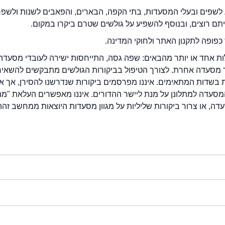
לשפים ובעלי המסעדות, בתי הקפה, הבארים, והפאבים לשנות ולשפ
ייתם רוצים, ובנוסף להשפיע על גולשים שטרם ביקרו במקום.
כפופה לתקנון האתר ולחוקי המדינה.
לות אחד או יותר מהבאים: שפה גסה, התייחסות ישירה לעובדי מסעדה
ור מסעדה אחרת. לצורך הטיפול בביקורות הגולשים מתבקשים להשאיר
בשדות המתאימים. איננו מפרסמים ביקורות שנדרשנו להסירן, אך אנ
סעדה למתלונן על מנת ליישר ההדורים. איננו מאפשרים העלאת "מ
דה, או צרור ביקורות שליליות על מגוון מסעדות היוצאות ממחשב זהה