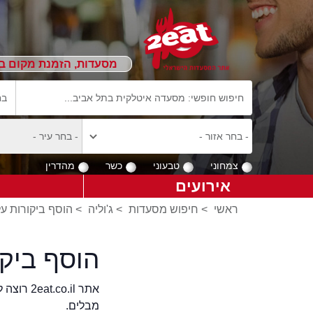
מסעדות, הזמנת מקום ב
צמחוני
טבעוני
כשר
מהדרין
אירועים
ראשי
>
חיפוש מסעדות
>
ג'וליה
>
הוסף ביקורות על 
הוסף ביקו
אתר .il
מבלים.