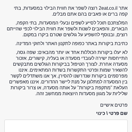
אתר 2eat.co.il רוצה לשפר את חווית הבילוי במסעדות, בתי
קפה ברים או פאבים בהם אתם מבלים.
המלצתכם תוכל לסייע לשפים ובעלי המסעדות, בתי הקפה,
הבארים, והפאבים לשנות ולשפר את חווית הבילוי לכפי שהייתם
רוצים, ובנוסף להשפיע על גולשים שטרם ביקרו במקום.
כתיבת ביקורות באתר כפופה לתקנון האתר ולחוקי המדינה.
לא יעלו ביקורות הכוללות אחד או יותר מהבאים: שפה גסה,
התייחסות ישירה לעובדי מסעדה או בעליה, קישורים, אזכור
מסעדה אחרת. לצורך הטיפול בביקורות הגולשים מתבקשים
להשאיר שמות ופרטי התקשרות בשדות המתאימים. איננו
מפרסמים ביקורות שנדרשנו להסירן, אך אנו משתדלים לקשר
בין המסעדה למתלונן על מנת ליישר ההדורים. איננו מאפשרים
העלאת "מתקפת ביקורות" על אותה מסעדה, או צרור ביקורות
שליליות על מגוון מסעדות היוצאות ממחשב זהה.
פרטים אישיים
שם פרטי \ כינוי