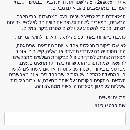
אתר 2eat.co.il רוצה לשפר את חווית הבילוי במסעדות, בתי
קפה ברים או פאבים בהם אתם מבלים.
המלצתכם תוכל לסייע לשפים ובעלי המסעדות, בתי הקפה,
הבארים, והפאבים לשנות ולשפר את חווית הבילוי לכפי שהייתם
רוצים, ובנוסף להשפיע על גולשים שטרם ביקרו במקום.
כתיבת ביקורות באתר כפופה לתקנון האתר ולחוקי המדינה.
לא יעלו ביקורות הכוללות אחד או יותר מהבאים: שפה גסה,
התייחסות ישירה לעובדי מסעדה או בעליה, קישורים, אזכור
מסעדה אחרת. לצורך הטיפול בביקורות הגולשים מתבקשים
להשאיר שמות ופרטי התקשרות בשדות המתאימים. איננו
מפרסמים ביקורות שנדרשנו להסירן, אך אנו משתדלים לקשר
בין המסעדה למתלונן על מנת ליישר ההדורים. איננו מאפשרים
העלאת "מתקפת ביקורות" על אותה מסעדה, או צרור ביקורות
שליליות על מגוון מסעדות היוצאות ממחשב זהה.
פרטים אישיים
שם פרטי \ כינוי