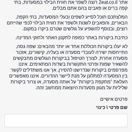
אתר 2eat.co.il רוצה לשפר את חווית הבילוי במסעדות, בתי
קפה ברים או פאבים בהם אתם מבלים.
המלצתכם תוכל לסייע לשפים ובעלי המסעדות, בתי הקפה,
הבארים, והפאבים לשנות ולשפר את חווית הבילוי לכפי שהייתם
רוצים, ובנוסף להשפיע על גולשים שטרם ביקרו במקום.
כתיבת ביקורות באתר כפופה לתקנון האתר ולחוקי המדינה.
לא יעלו ביקורות הכוללות אחד או יותר מהבאים: שפה גסה,
התייחסות ישירה לעובדי מסעדה או בעליה, קישורים, אזכור
מסעדה אחרת. לצורך הטיפול בביקורות הגולשים מתבקשים
להשאיר שמות ופרטי התקשרות בשדות המתאימים. איננו
מפרסמים ביקורות שנדרשנו להסירן, אך אנו משתדלים לקשר
בין המסעדה למתלונן על מנת ליישר ההדורים. איננו מאפשרים
העלאת "מתקפת ביקורות" על אותה מסעדה, או צרור ביקורות
שליליות על מגוון מסעדות היוצאות ממחשב זהה.
פרטים אישיים
שם פרטי \ כינוי