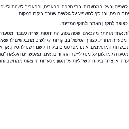
לשפים ובעלי המסעדות, בתי הקפה, הבארים, והפאבים לשנות ולשפ
ייתם רוצים, ובנוסף להשפיע על גולשים שטרם ביקרו במקום.
כפופה לתקנון האתר ולחוקי המדינה.
לות אחד או יותר מהבאים: שפה גסה, התייחסות ישירה לעובדי מסעדה
ור מסעדה אחרת. לצורך הטיפול בביקורות הגולשים מתבקשים להשאיר
בשדות המתאימים. איננו מפרסמים ביקורות שנדרשנו להסירן, אך אנ
סעדה למתלונן על מנת ליישר ההדורים. איננו מאפשרים העלאת "מ
דה, או צרור ביקורות שליליות על מגוון מסעדות היוצאות ממחשב זהה