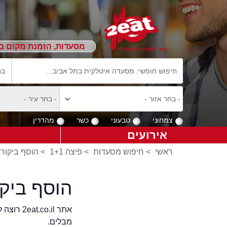
מסעדות, הזמנת מקום ב
צמחוני
טבעוני
כשר
מהדרין
אירועים
ראשי
>
חיפוש מסעדות
>
פיצה 1+1
>
הוסף ביקורות
הוסף ביקו
אתר .il
מבלים.