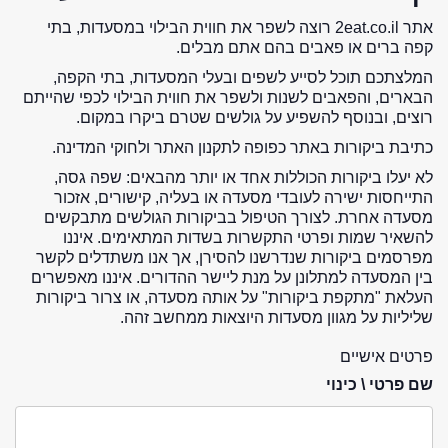
אתר 2eat.co.il רוצה לשפר את חווית הבילוי במסעדות, בתי
קפה ברים או פאבים בהם אתם מבלים.
המלצתכם תוכל לסייע לשפים ובעלי המסעדות, בתי הקפה,
הבארים, והפאבים לשנות ולשפר את חווית הבילוי לכפי שהייתם
רוצים, ובנוסף להשפיע על גולשים שטרם ביקרו במקום.
כתיבת ביקורות באתר כפופה לתקנון האתר ולחוקי המדינה.
לא יעלו ביקורות הכוללות אחד או יותר מהבאים: שפה גסה,
התייחסות ישירה לעובדי מסעדה או בעליה, קישורים, אזכור
מסעדה אחרת. לצורך הטיפול בביקורות הגולשים מתבקשים
להשאיר שמות ופרטי התקשרות בשדות המתאימים. איננו
מפרסמים ביקורות שנדרשנו להסירן, אך אנו משתדלים לקשר
בין המסעדה למתלונן על מנת ליישר ההדורים. איננו מאפשרים
העלאת "מתקפת ביקורות" על אותה מסעדה, או צרור ביקורות
שליליות על מגוון מסעדות היוצאות ממחשב זהה.
פרטים אישיים
שם פרטי \ כינוי