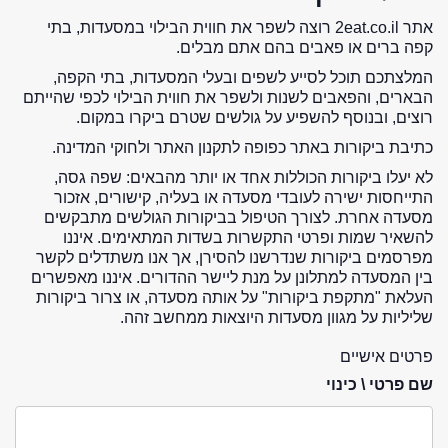
אתר 2eat.co.il רוצה לשפר את חווית הבילוי במסעדות, בתי
קפה ברים או פאבים בהם אתם מבלים.
המלצתכם תוכל לסייע לשפים ובעלי המסעדות, בתי הקפה,
הבארים, והפאבים לשנות ולשפר את חווית הבילוי לכפי שהייתם
רוצים, ובנוסף להשפיע על גולשים שטרם ביקרו במקום.
כתיבת ביקורות באתר כפופה לתקנון האתר ולחוקי המדינה.
לא יעלו ביקורות הכוללות אחד או יותר מהבאים: שפה גסה,
התייחסות ישירה לעובדי מסעדה או בעליה, קישורים, אזכור
מסעדה אחרת. לצורך הטיפול בביקורות הגולשים מתבקשים
להשאיר שמות ופרטי התקשרות בשדות המתאימים. איננו
מפרסמים ביקורות שנדרשנו להסירן, אך אנו משתדלים לקשר
בין המסעדה למתלונן על מנת ליישר ההדורים. איננו מאפשרים
העלאת "מתקפת ביקורות" על אותה מסעדה, או צרור ביקורות
שליליות על מגוון מסעדות היוצאות ממחשב זהה.
פרטים אישיים
שם פרטי \ כינוי