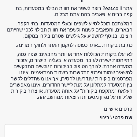
אתר 2eat.co.il רוצה לשפר את חווית הבילוי במסעדות, בתי
קפה ברים או פאבים בהם אתם מבלים.
המלצתכם תוכל לסייע לשפים ובעלי המסעדות, בתי הקפה,
הבארים, והפאבים לשנות ולשפר את חווית הבילוי לכפי שהייתם
רוצים, ובנוסף להשפיע על גולשים שטרם ביקרו במקום.
כתיבת ביקורות באתר כפופה לתקנון האתר ולחוקי המדינה.
לא יעלו ביקורות הכוללות אחד או יותר מהבאים: שפה גסה,
התייחסות ישירה לעובדי מסעדה או בעליה, קישורים, אזכור
מסעדה אחרת. לצורך הטיפול בביקורות הגולשים מתבקשים
להשאיר שמות ופרטי התקשרות בשדות המתאימים. איננו
מפרסמים ביקורות שנדרשנו להסירן, אך אנו משתדלים לקשר
בין המסעדה למתלונן על מנת ליישר ההדורים. איננו מאפשרים
העלאת "מתקפת ביקורות" על אותה מסעדה, או צרור ביקורות
שליליות על מגוון מסעדות היוצאות ממחשב זהה.
פרטים אישיים
שם פרטי \ כינוי