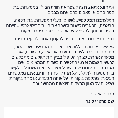
אתר 2eat.co.il רוצה לשפר את חווית הבילוי במסעדות, בתי
קפה ברים או פאבים בהם אתם מבלים.
המלצתכם תוכל לסייע לשפים ובעלי המסעדות, בתי הקפה,
הבארים, והפאבים לשנות ולשפר את חווית הבילוי לכפי שהייתם
רוצים, ובנוסף להשפיע על גולשים שטרם ביקרו במקום.
כתיבת ביקורות באתר כפופה לתקנון האתר ולחוקי המדינה.
לא יעלו ביקורות הכוללות אחד או יותר מהבאים: שפה גסה,
התייחסות ישירה לעובדי מסעדה או בעליה, קישורים, אזכור
מסעדה אחרת. לצורך הטיפול בביקורות הגולשים מתבקשים
להשאיר שמות ופרטי התקשרות בשדות המתאימים. איננו
מפרסמים ביקורות שנדרשנו להסירן, אך אנו משתדלים לקשר
בין המסעדה למתלונן על מנת ליישר ההדורים. איננו מאפשרים
העלאת "מתקפת ביקורות" על אותה מסעדה, או צרור ביקורות
שליליות על מגוון מסעדות היוצאות ממחשב זהה.
פרטים אישיים
שם פרטי \ כינוי