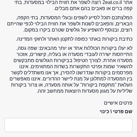
אתר 2eat.co.il רוצה לשפר את חווית הבילוי במסעדות, בתי
קפה ברים או פאבים בהם אתם מבלים.
המלצתכם תוכל לסייע לשפים ובעלי המסעדות, בתי הקפה,
הבארים, והפאבים לשנות ולשפר את חווית הבילוי לכפי שהייתם
רוצים, ובנוסף להשפיע על גולשים שטרם ביקרו במקום.
כתיבת ביקורות באתר כפופה לתקנון האתר ולחוקי המדינה.
לא יעלו ביקורות הכוללות אחד או יותר מהבאים: שפה גסה,
התייחסות ישירה לעובדי מסעדה או בעליה, קישורים, אזכור
מסעדה אחרת. לצורך הטיפול בביקורות הגולשים מתבקשים
להשאיר שמות ופרטי התקשרות בשדות המתאימים. איננו
מפרסמים ביקורות שנדרשנו להסירן, אך אנו משתדלים לקשר
בין המסעדה למתלונן על מנת ליישר ההדורים. איננו מאפשרים
העלאת "מתקפת ביקורות" על אותה מסעדה, או צרור ביקורות
שליליות על מגוון מסעדות היוצאות ממחשב זהה.
פרטים אישיים
שם פרטי \ כינוי