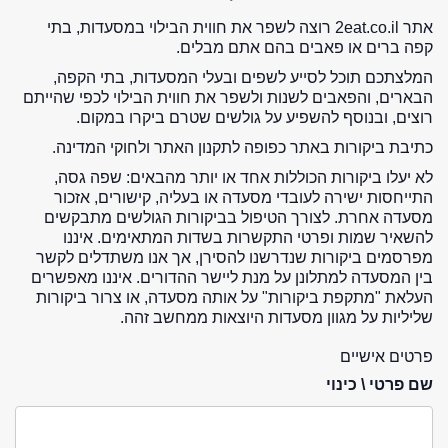
אתר 2eat.co.il רוצה לשפר את חווית הבילוי במסעדות, בתי
קפה ברים או פאבים בהם אתם מבלים.
המלצתכם תוכל לסייע לשפים ובעלי המסעדות, בתי הקפה,
הבארים, והפאבים לשנות ולשפר את חווית הבילוי לכפי שהייתם
רוצים, ובנוסף להשפיע על גולשים שטרם ביקרו במקום.
כתיבת ביקורות באתר כפופה לתקנון האתר ולחוקי המדינה.
לא יעלו ביקורות הכוללות אחד או יותר מהבאים: שפה גסה,
התייחסות ישירה לעובדי מסעדה או בעליה, קישורים, אזכור
מסעדה אחרת. לצורך הטיפול בביקורות הגולשים מתבקשים
להשאיר שמות ופרטי התקשרות בשדות המתאימים. איננו
מפרסמים ביקורות שנדרשנו להסירן, אך אנו משתדלים לקשר
בין המסעדה למתלונן על מנת ליישר ההדורים. איננו מאפשרים
העלאת "מתקפת ביקורות" על אותה מסעדה, או צרור ביקורות
שליליות על מגוון מסעדות היוצאות ממחשב זהה.
פרטים אישיים
שם פרטי \ כינוי