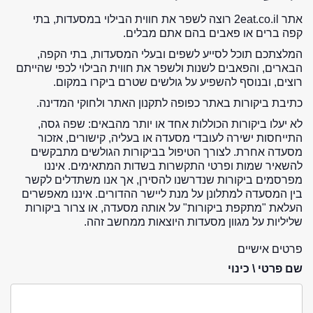
אתר 2eat.co.il רוצה לשפר את חווית הבילוי במסעדות, בתי
קפה ברים או פאבים בהם אתם מבלים.
המלצתכם תוכל לסייע לשפים ובעלי המסעדות, בתי הקפה,
הבארים, והפאבים לשנות ולשפר את חווית הבילוי לכפי שהייתם
רוצים, ובנוסף להשפיע על גולשים שטרם ביקרו במקום.
כתיבת ביקורות באתר כפופה לתקנון האתר ולחוקי המדינה.
לא יעלו ביקורות הכוללות אחד או יותר מהבאים: שפה גסה,
התייחסות ישירה לעובדי מסעדה או בעליה, קישורים, אזכור
מסעדה אחרת. לצורך הטיפול בביקורות הגולשים מתבקשים
להשאיר שמות ופרטי התקשרות בשדות המתאימים. איננו
מפרסמים ביקורות שנדרשנו להסירן, אך אנו משתדלים לקשר
בין המסעדה למתלונן על מנת ליישר ההדורים. איננו מאפשרים
העלאת "מתקפת ביקורות" על אותה מסעדה, או צרור ביקורות
שליליות על מגוון מסעדות היוצאות ממחשב זהה.
פרטים אישיים
שם פרטי \ כינוי