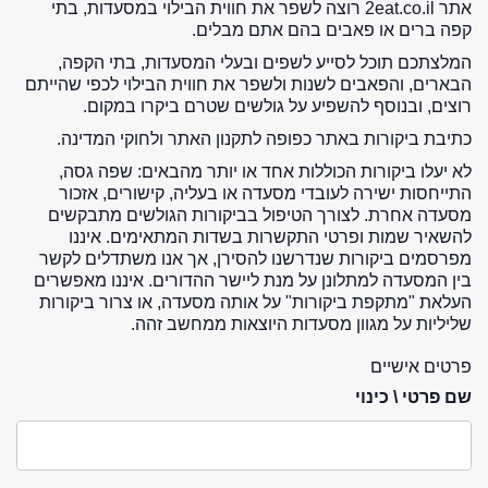
אתר 2eat.co.il רוצה לשפר את חווית הבילוי במסעדות, בתי
קפה ברים או פאבים בהם אתם מבלים.
המלצתכם תוכל לסייע לשפים ובעלי המסעדות, בתי הקפה,
הבארים, והפאבים לשנות ולשפר את חווית הבילוי לכפי שהייתם
רוצים, ובנוסף להשפיע על גולשים שטרם ביקרו במקום.
כתיבת ביקורות באתר כפופה לתקנון האתר ולחוקי המדינה.
לא יעלו ביקורות הכוללות אחד או יותר מהבאים: שפה גסה,
התייחסות ישירה לעובדי מסעדה או בעליה, קישורים, אזכור
מסעדה אחרת. לצורך הטיפול בביקורות הגולשים מתבקשים
להשאיר שמות ופרטי התקשרות בשדות המתאימים. איננו
מפרסמים ביקורות שנדרשנו להסירן, אך אנו משתדלים לקשר
בין המסעדה למתלונן על מנת ליישר ההדורים. איננו מאפשרים
העלאת "מתקפת ביקורות" על אותה מסעדה, או צרור ביקורות
שליליות על מגוון מסעדות היוצאות ממחשב זהה.
פרטים אישיים
שם פרטי \ כינוי